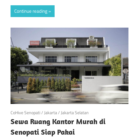
Continue reading
April 20, 2019
CoHive Senopati
/
Jakarta
/
Jakarta Selatan
Sewa Ruang Kantor Murah di
Senopati Siap Pakai