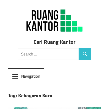
Skip
to
content
Sewa
Cari Ruang Kantor
Ruang
Kantor
Siap
Navigation
Pakai
Tag: Kebayoran Baru
Murah