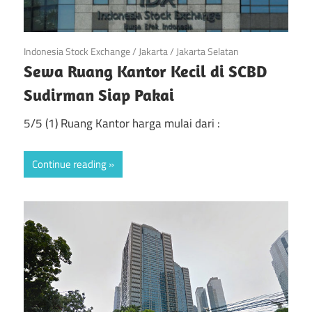
April 21, 2019
Indonesia Stock Exchange
/
Jakarta
/
Jakarta Selatan
Sewa Ruang Kantor Kecil di SCBD
Sudirman Siap Pakai
5/5 (1) Ruang Kantor harga mulai dari :
Continue reading