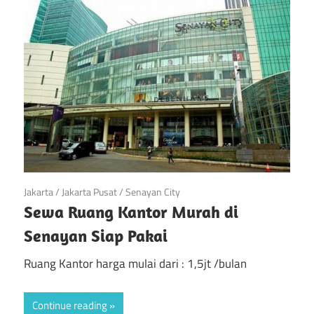
di
Jakarta
April 23, 2019
Jakarta
/
Jakarta Pusat
/
Senayan City
Sewa Ruang Kantor Murah di
Senayan Siap Pakai
Ruang Kantor harga mulai dari : 1,5jt /bulan
Continue reading