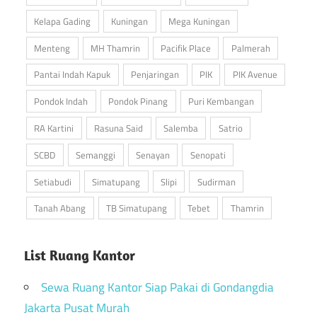
Kelapa Gading
Kuningan
Mega Kuningan
Menteng
MH Thamrin
Pacifik Place
Palmerah
Pantai Indah Kapuk
Penjaringan
PIK
PIK Avenue
Pondok Indah
Pondok Pinang
Puri Kembangan
RA Kartini
Rasuna Said
Salemba
Satrio
SCBD
Semanggi
Senayan
Senopati
Setiabudi
Simatupang
Slipi
Sudirman
Tanah Abang
TB Simatupang
Tebet
Thamrin
List Ruang Kantor
Sewa Ruang Kantor Siap Pakai di Gondangdia
Jakarta Pusat Murah