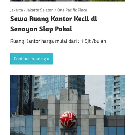
April 21, 2019
Jakarta
/
Jakarta Selatan
/
One Pacific Place
Sewa Ruang Kantor Kecil di
Senayan Siap Pakai
Ruang Kantor harga mulai dari : 1,5jt /bulan
Continue reading