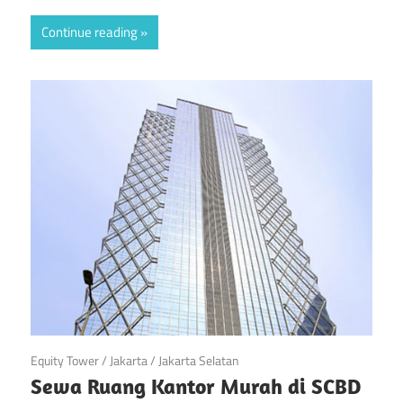
Continue reading
April 21, 2019
Equity Tower
/
Jakarta
/
Jakarta Selatan
Sewa Ruang Kantor Murah di SCBD