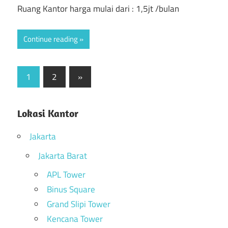
Ruang Kantor harga mulai dari : 1,5jt /bulan
Continue reading
1
2
Next
»
Posts
Posts
navigation
Lokasi Kantor
Jakarta
Jakarta Barat
APL Tower
Binus Square
Grand Slipi Tower
Kencana Tower