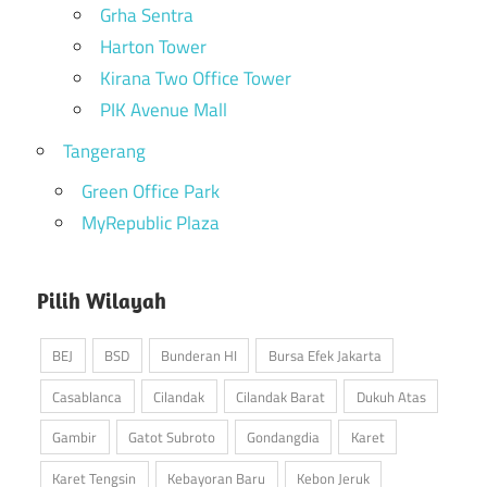
Grha Sentra
Harton Tower
Kirana Two Office Tower
PIK Avenue Mall
Tangerang
Green Office Park
MyRepublic Plaza
Pilih Wilayah
BEJ
BSD
Bunderan HI
Bursa Efek Jakarta
Casablanca
Cilandak
Cilandak Barat
Dukuh Atas
Gambir
Gatot Subroto
Gondangdia
Karet
Karet Tengsin
Kebayoran Baru
Kebon Jeruk