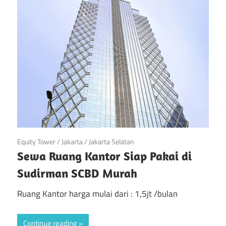
April 20, 2019
Equity Tower
/
Jakarta
/
Jakarta Selatan
Sewa Ruang Kantor Siap Pakai di
Sudirman SCBD Murah
Ruang Kantor harga mulai dari : 1,5jt /bulan
Continue reading