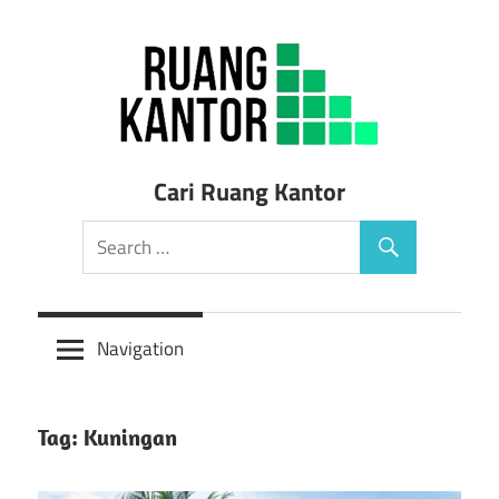
Skip
to
content
Sewa
Cari Ruang Kantor
Ruang
Kantor
Siap
Navigation
Pakai
Tag: Kuningan
Murah