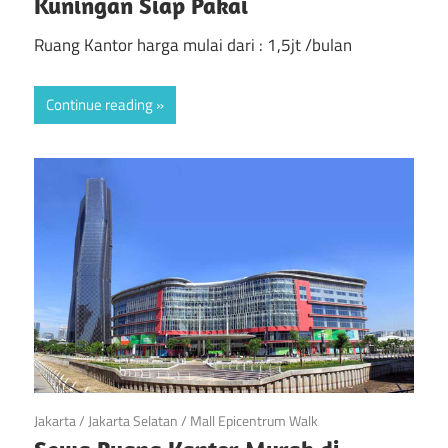
Kuningan Siap Pakai
Ruang Kantor harga mulai dari : 1,5jt /bulan
Continue reading
April 23, 2019
Jakarta
/
Jakarta Selatan
/
Mall Epicentrum Walk