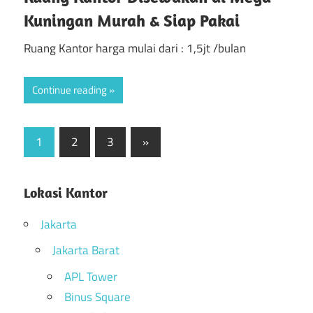
Kuningan Murah & Siap Pakai
Ruang Kantor harga mulai dari : 1,5jt /bulan
Continue reading
1
2
3
Next
»
Posts
Posts
navigation
Lokasi Kantor
Jakarta
Jakarta Barat
APL Tower
Binus Square