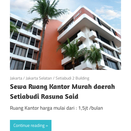
di
Jakarta
April 23, 2019
Jakarta
/
Jakarta Selatan
/
Setiabudi 2 Building
Sewa Ruang Kantor Murah daerah
Setiabudi Rasuna Said
Ruang Kantor harga mulai dari : 1,5jt /bulan
Continue reading