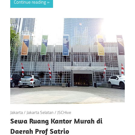
Continue reading
April 21, 2019
Jakarta
/
Jakarta Selatan
/
JSCHive
Sewa Ruang Kantor Murah di
Daerah Prof Satrio