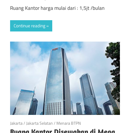
Ruang Kantor harga mulai dari : 1,5jt /bulan
Continue reading
April 21, 2019
Jakarta
/
Jakarta Selatan
/
Menara BTPN
Ruang Kantor Disewakan di Mega