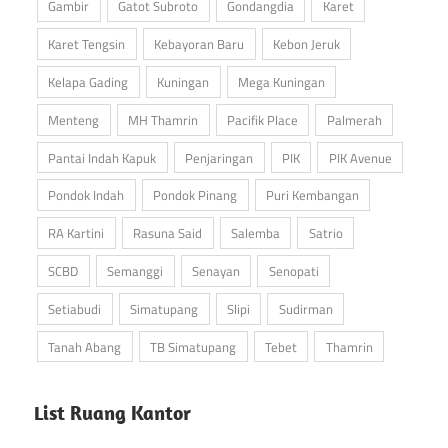
Gambir
Gatot Subroto
Gondangdia
Karet
Karet Tengsin
Kebayoran Baru
Kebon Jeruk
Kelapa Gading
Kuningan
Mega Kuningan
Menteng
MH Thamrin
Pacifik Place
Palmerah
Pantai Indah Kapuk
Penjaringan
PIK
PIK Avenue
Pondok Indah
Pondok Pinang
Puri Kembangan
RA Kartini
Rasuna Said
Salemba
Satrio
SCBD
Semanggi
Senayan
Senopati
Setiabudi
Simatupang
Slipi
Sudirman
Tanah Abang
TB Simatupang
Tebet
Thamrin
List Ruang Kantor