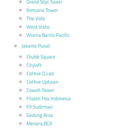
Grand Slipi Tower
Kencana Tower
The Vida
West Vista
Wisma Barito Pacific
Jakarta Pusat
Chubb Square
Cityloft
CoHive D.Lab
CoHive Uptown
Cowell Tower
Filateli Pos Indonesia
FX Sudirman
Gedung Arva
Menara BCA