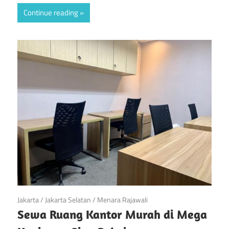
Continue reading
April 23, 2019
Jakarta
/
Jakarta Selatan
/
Menara Rajawali
Sewa Ruang Kantor Murah di Mega