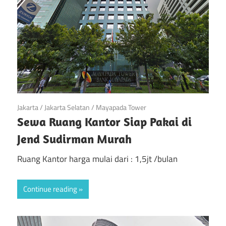
April 21, 2019
Jakarta
/
Jakarta Selatan
/
Mayapada Tower
Sewa Ruang Kantor Siap Pakai di
Jend Sudirman Murah
Ruang Kantor harga mulai dari : 1,5jt /bulan
Continue reading