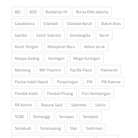
BEJ
BSD
Bunderan HI
Bursa Efek Jakarta
Casablanca
Cilandak
Cilandak Barat
Dukuh Atas
Gambir
Gatot Subroto
Gondangdia
Karet
Karet Tengsin
Kebayoran Baru
Kebon Jeruk
Kelapa Gading
Kuningan
Mega Kuningan
Menteng
MH Thamrin
Pacifik Place
Palmerah
Pantai Indah Kapuk
Penjaringan
PIK
PIK Avenue
Pondok Indah
Pondok Pinang
Puri Kembangan
RA Kartini
Rasuna Said
Salemba
Satrio
SCBD
Semanggi
Senayan
Senopati
Setiabudi
Simatupang
Slipi
Sudirman