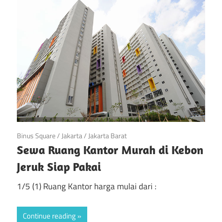
di
Jakarta
April 21, 2019
Binus Square
/
Jakarta
/
Jakarta Barat
Sewa Ruang Kantor Murah di Kebon
Jeruk Siap Pakai
1/5 (1) Ruang Kantor harga mulai dari :
Continue reading