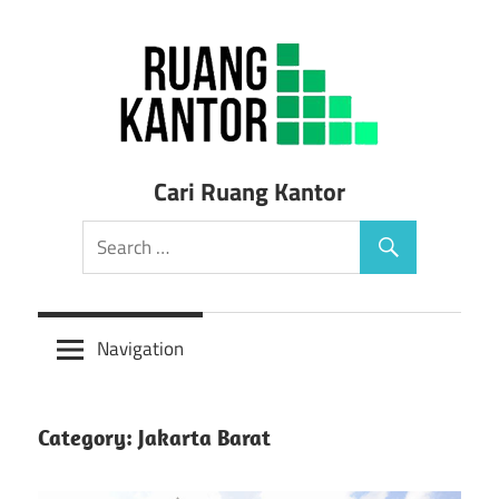
Skip
to
content
Sewa
Cari Ruang Kantor
Ruang
Kantor
Siap
Navigation
Pakai
Category: Jakarta Barat
Murah