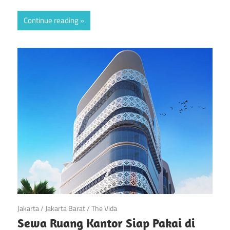
Continue reading
April 28, 2018
Jakarta
/
Jakarta Barat
/
The Vida
Sewa Ruang Kantor Siap Pakai di