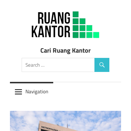
Skip
to
content
Sewa
Cari Ruang Kantor
Ruang
Kantor
Siap
Navigation
Pakai
Murah